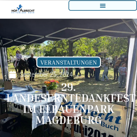
VERANSTALTUNGEN
September 25, 2024
29.
LANDESERNTEDANKFEST
IM ELBAUENPARK
MAGDEBURG