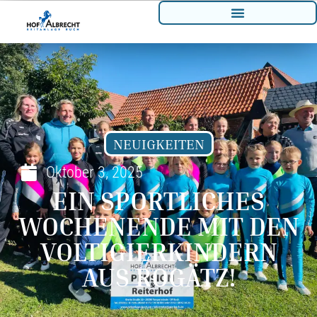
NEUIGKEITEN
Oktober 3, 2025
EIN SPORTLICHES
WOCHENENDE MIT DEN
VOLTIGIERKINDERN
AUS ROGÄTZ!