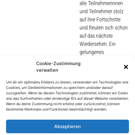
alle Teilnehmerinnen
und Teilnehmer stolz
auf ihre Fortschritte
und freuten sich schon
auf das nächste
Wiedersehen. Ein
gelungenes
Wochenende voller
Cookie-Zustimmung
Bewegung, Freude und
verwalten
Zusammenhalt – so
Um dir ein optimales Erlebnis zu bieten, verwenden wir Technologien wie
zeigt sich der Hof
Cookies, um Geräteinformationen zu speichern und/oder darauf
Albrecht von seiner
zuzugreifen. Wenn du diesen Technologien zustimmst, können wir Daten
wie das Surfverhalten oder eindeutige IDs auf dieser Website verarbeiten.
besten Seite.
Wenn du deine Zustimmung nicht erteilst oder zurückziehst, können
bestimmte Merkmale und Funktionen beeinträchtigt werden.
ALLE BLOGARTIKEL
Akzeptieren