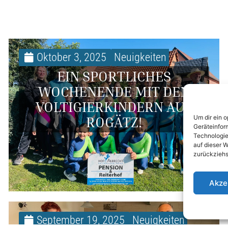
Oktober 3, 2025
Neuigkeiten
EIN SPORTLICHES
WOCHENENDE MIT DEN
VOLTIGIERKINDERN AUS
ROGÄTZ!
Um dir ein 
Geräteinfor
Technologie
auf dieser W
zurückziehs
Akze
September 19, 2025
Neuigkeiten