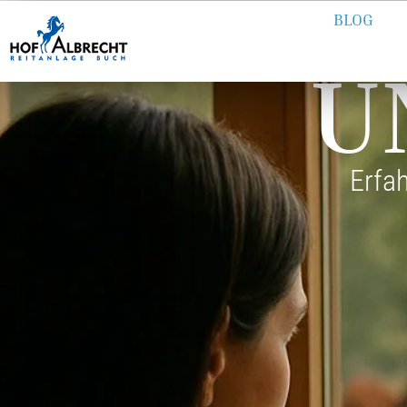
BLOG
U
Erfa