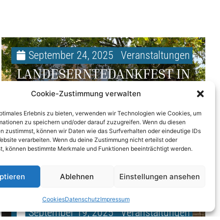
September 24, 2025
Veranstaltungen
LANDESERNTEDANKFEST IN
MAGDEBURG – HOF
Cookie-Zustimmung verwalten
ALBRECHT WAR DABEI
optimales Erlebnis zu bieten, verwenden wir Technologien wie Cookies, um
mationen zu speichern und/oder darauf zuzugreifen. Wenn du diesen
n zustimmst, können wir Daten wie das Surfverhalten oder eindeutige IDs
ebsite verarbeiten. Wenn du deine Zustimmung nicht erteilst oder
t, können bestimmte Merkmale und Funktionen beeinträchtigt werden.
ptieren
Ablehnen
Einstellungen ansehen
Cookies
Datenschutz
Impressum
September 19, 2025
Veranstaltungen